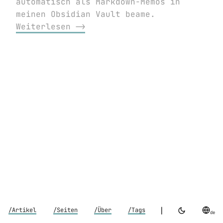
automatisch als Markdown-Memos in
meinen Obsidian Vault beame.
Weiterlesen ⟶
|
/Artikel
/Seiten
/Über
/Tags
de