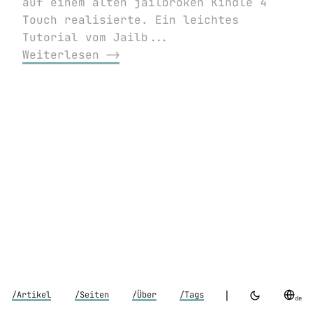
auf einem alten jailbroken Kindle 4
Touch realisierte. Ein leichtes
Tutorial vom Jailb...
Weiterlesen ⟶
|
/Artikel
/Seiten
/Über
/Tags
de