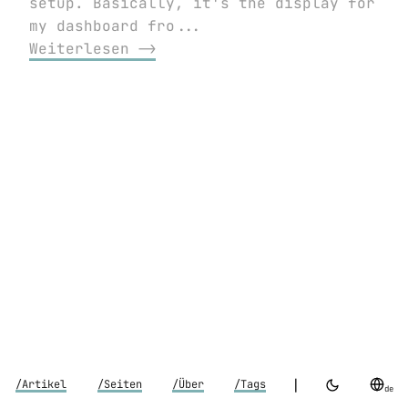
setup. Basically, it's the display for
my dashboard fro...
Weiterlesen ⟶
|
/Artikel
/Seiten
/Über
/Tags
de